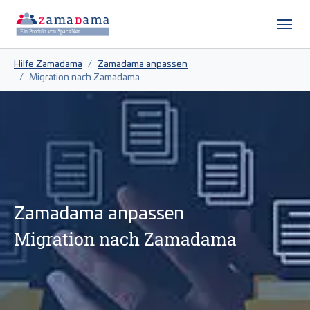
Zum Hauptinhalt springen
Skip to page footer
Sie sind hier:
Hilfe Zamadama
Zamadama anpassen
Migration nach Zamadama
Zamadama anpassen
Migration nach Zamadama